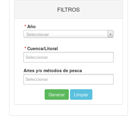
FILTROS
*
Año
Seleccionar
*
Cuenca/Litoral
Artes y/o métodos de pesca
Generar
Limpiar
Ver gráfica
Ver tabla