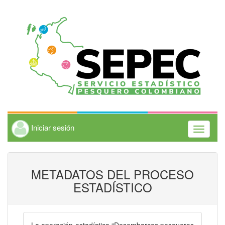
Iniciar sesión
Toggle
navigati
METADATOS DEL PROCESO
ESTADÍSTICO
La operación estadística “Desembarcos pesqueros