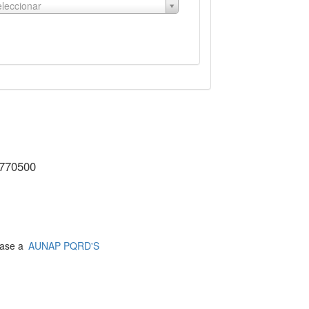
leccionar
3770500
jase a
AUNAP PQRD'S