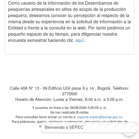
Como usuario de la información de los Desembarcos de
pesquerías artesanales en sitios de acopio de la producción
pesquera, deseamos conocer su percepción al respecto de la
misma desde su experiencia en la solicitud de información a la
Entidad o frente a la consulta en la web. Por tanto pedimos un
pequeño espacio de su tiempo, para diligenciar nuestra
encuesta semestral haciendo clic
aquí
.
Calle 40A N° 13 - 09 Edificio UGI pisos 6 y 14 , Bogotá. Teléfono:
3770500
Horario de Atención: Lunes a Viernes, 8:00 a.m. a 5:00 p.m.
usuarios en línea a las 08/08/2026 5:40:05 a. m.
1
Se han realizado
visitas
0
Para consultas favor enviar un correo a
soporte.sepec@aunap.gov.co
Para peticiones, quejas, reclamos, sugerencias, denuncias y/o solicitudes de
^
información, dirijase a
AUNAP PQRD'S
Bienvenido a SEPEC