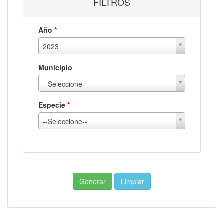
FILTROS
Año
*
2023
Municipio
--Seleccione--
Especie
*
--Seleccione--
Generar
Limpiar