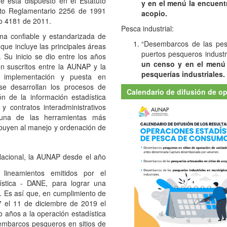
y en el menú la encuent
to Reglamentario 2256 de 1991
acopio.
to 4181 de 2011.
Pesca industrial:
a confiable y estandarizada de
“Desembarcos de las pesq
que incluye las principales áreas
puertos pesqueros industr
. Su inicio se dio entre los años
un censo y en el menú
 suscritos entre la AUNAP y la
pesquerías industriales.
, implementación y puesta en
se desarrollan los procesos de
Calendario de difusión de o
ión de la información estadística
 contratos interadministrativos
 una de las herramientas más
ibuyen al manejo y ordenación de
Nacional, la AUNAP desde el año
lineamientos emitidos por el
ística - DANE, para lograr una
s. Es así que, en cumplimiento de
 el 11 de diciembre de 2019 el
co años a la operación estadística
mbarcos pesqueros en sitios de