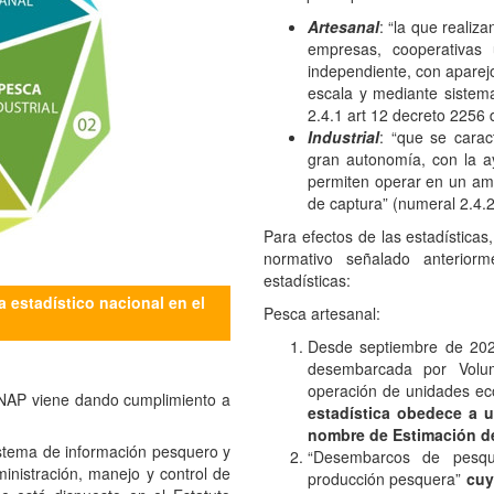
Artesanal
: “la que realiz
empresas, cooperativas 
independiente, con aparej
escala y mediante sistem
2.4.1 art 12 decreto 2256 
Industrial
: “que se carac
gran autonomía, con la 
permiten operar en un am
de captura” (numeral 2.4.2
Para efectos de las estadística
normativo señalado anteriorm
estadísticas:
 estadístico nacional en el
Pesca artesanal:
Desde septiembre de 202
desembarcada por Volu
operación de unidades ec
UNAP viene dando cumplimiento a
estadística obedece a 
nombre de Estimación d
istema de información pesquero y
“Desembarcos de pesque
inistración, manejo y control de
producción pesquera”
cuy
me está dispuesto en el Estatuto