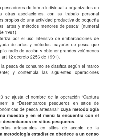
an pescadores de forma individual u organizados en
u otras asociaciones, con su trabajo personal
os propios de una actividad productiva de pequeña
as, artes y métodos menores de pesca” (numeral
de 1991).
teriza por el uso intensivo de embarcaciones de
ayuda de artes y métodos mayores de pesca que
plio radio de acción y obtener grandes volúmenes
 art 12 decreto 2256 de 1991).
s, la pesca de consumo se clasifica según el marco
ente; y contempla las siguientes operaciones
3 se ajusta el nombre de la operación “Captura
men” a “Desembarcos pesqueros en sitios de
onómicas de pesca artesanal”
cuya metodología
una muestra y en el menú la encuentra con el
e desembarcos en sitios pesqueros.
rías artesanales en sitios de acopio de la
a metodología estadística obedece a un censo