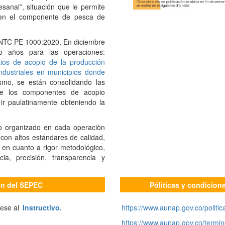
anal”, situación que le permite
ís en el componente de pesca de
 NTC PE 1000:2020, En diciembre
co años para las operaciones:
ios de acopio de la producción
ndustriales en municipios donde
smo, se están consolidando las
de los componentes de acopio
 ir paulatinamente obteniendo la
o organizado en cada operaciòn
con altos estándares de calidad,
 en cuanto a rigor metodológico,
cia, precisión, transparencia y
ión del SEPEC
Póliticas y condicion
rese al
Instructivo.
https://www.aunap.gov.co/politic
https://www.aunap.gov.co/termin