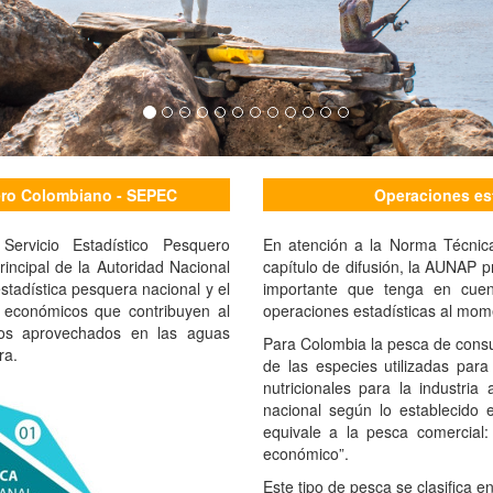
uero Colombiano - SEPEC
Operaciones es
ervicio Estadístico Pesquero
En atención a la Norma Técnic
incipal de la Autoridad Nacional
capítulo de difusión, la AUNAP
tadística pesquera nacional y el
importante que tenga en cuen
y económicos que contribuyen al
operaciones estadísticas al mome
os aprovechados en las aguas
Para Colombia la pesca de cons
ra.
de las especies utilizadas par
nutricionales para la industria
nacional según lo establecido 
equivale a la pesca comercial:
económico”.
Este tipo de pesca se clasifica en