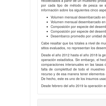
recolectados a partir de un muestreo proba
por cada tipo de método de pesca se sel
información sobre los siguientes cinco asp
Volumen mensual desembarcado en el
Volumen mensual desembarcado en el
Composición por especie del desemba
Composición por especie del desemba
Desembarco promedio por unidad de 
Cabe resaltar que los totales a nivel de m
sitios evaluados, no representan los desemb
Desde el año 2012 hasta el año 2018 la ge
operación estadística. Sin embargo, el hec
comparaciones interanuales en las tasas d
falta de completitud de todo el muestreo
recurso y de esa manera tener elementos 
De hecho, este es uno de los insumos usad
Desde febrero del año 2019 la operación e