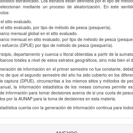
bilístico estratificado. Los estratos están definidos por el tipo de mé
eccionan mediante un proceso de aleatorización. En este sentido
ectos:
 sitio evaluado.
 sitio evaluado, por tipo de método de pesca (pesquería).
rco mensual global en el sitio evaluado.
rco mensual en sitio evaluado, por tipo de método de pesca (pesquer
esfuerzo (DPUE) por tipo de método de pesca (pesquería).
unicipio, departamento y cuenca o litoral obtenidas a partir de la suma
arcos totales a nivel de estos estratos geográficos, sino más bien el 
neración de información en el primer semestre no fue constante, debid
ho de que el segundo semestre del año ha sido cubierto en los difere
e captura (DPUE), circunscritas a los mismos sitios y métodos de pe
 anual, la información estadística de los meses comunes permite es
de información para tomar decisiones acerca de si una cuota de pesc
os por la AUNAP para la toma de decisiones en esta materia.
stadística cuenta con la generación de información continua para todo