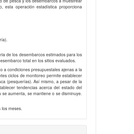
todo de pesca y los desembarcos a muestrear
, esta operación estadística proporciona
ía).
toria de los desembarcos estimados para los
desembarco total en los sitios evaluados.
o a condiciones presupuestales ajenas a la
ntes ciclos de monitoreo permite establecer
sca (pesquerías). Así mismo, a pesar de la
tablecer tendencias acerca del estado del
a se aumenta, se mantiene o se disminuye.
s los meses.