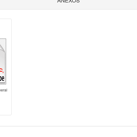
ANEXOS
neral