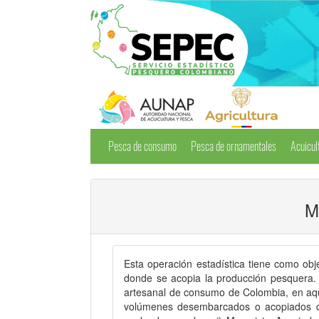
Pesca de consumo
Pesca de ornamentales
Acuicul
M
Esta operación estadística tiene como obj
donde se acopia la producción pesquera. 
artesanal de consumo de Colombia, en aque
volúmenes desembarcados o acopiados dia