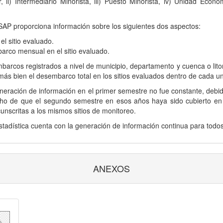
, ii) Intermediario Minorista, iii) Puesto Minorista, iv) Unidad Ec
DSAP proporciona información sobre los siguientes dos aspectos:
 sitio evaluado.
rco mensual en el sitio evaluado.
barcos registrados a nivel de municipio, departamento y cuenca o lito
 más bien el desembarco total en los sitios evaluados dentro de cada u
neración de información en el primer semestre no fue constante, debid
echo de que el segundo semestre en esos años haya sido cubierto en l
unscritas a los mismos sitios de monitoreo.
stadística cuenta con la generación de información continua para todo
ANEXOS