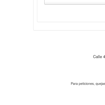
Ver gráfica
Ver tabla
Calle 
Para peticiones, quejas