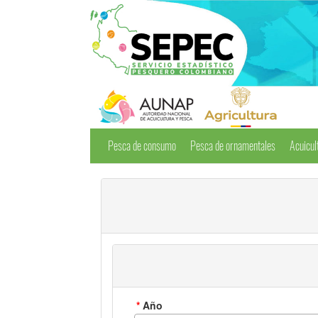
Pesca de consumo
Pesca de ornamentales
Acuicul
*
Año