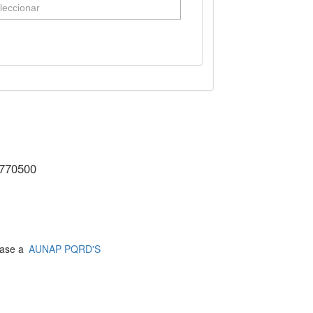
3770500
jase a
AUNAP PQRD'S