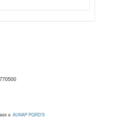
3770500
jase a
AUNAP PQRD'S