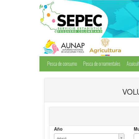
Pesca de consumo
Pesca de ornamentales
Acuicul
VOL
Año
Mu