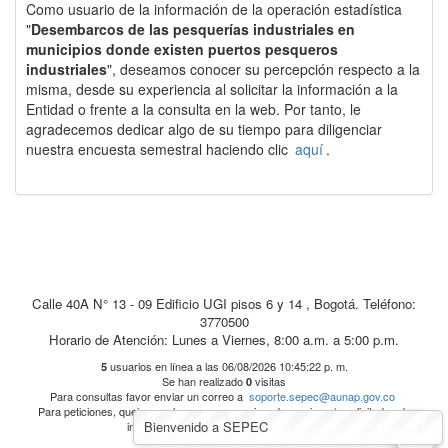
Como usuario de la información de la operación estadística
"
Desembarcos de las pesquerías industriales en
municipios donde existen puertos pesqueros
industriales
", deseamos conocer su percepción respecto a la
misma, desde su experiencia al solicitar la información a la
Entidad o frente a la consulta en la web. Por tanto, le
agradecemos dedicar algo de su tiempo para diligenciar
nuestra encuesta semestral haciendo clic
aquí
.
Calle 40A N° 13 - 09 Edificio UGI pisos 6 y 14 , Bogotá. Teléfono:
3770500
Horario de Atención: Lunes a Viernes, 8:00 a.m. a 5:00 p.m.
usuarios en línea a las 06/08/2026 10:45:22 p. m.
5
Se han realizado
visitas
0
Para consultas favor enviar un correo a
soporte.sepec@aunap.gov.co
Para peticiones, quejas, reclamos, sugerencias, denuncias y/o solicitudes de
^
Bienvenido a SEPEC
información, dirijase a
AUNAP PQRD'S