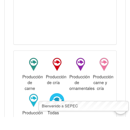
Producción
Producción
Producción
Producción
de
de cría
de
carne y
carne
ornamentales
cría
^
Bienvenido a SEPEC
Producción
Todas
carne y
las
ornamentales
UPA's