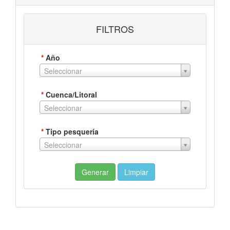
FILTROS
*
Año
Seleccionar
*
Cuenca/Litoral
Seleccionar
*
Tipo pesquería
Seleccionar
Generar
Limpiar
Ver gráfica
Ver tabla