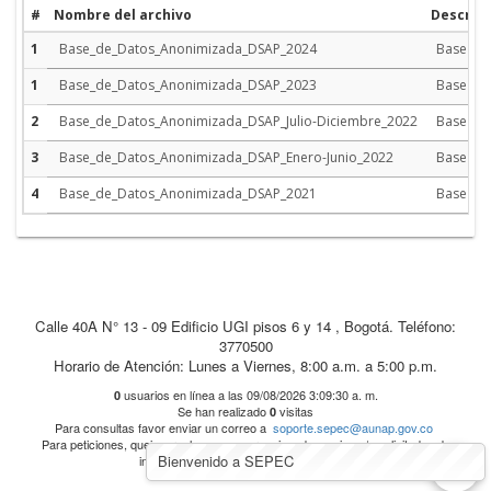
#
Nombre del archivo
Descrip
1
Base_de_Datos_Anonimizada_DSAP_2024
Base de
1
Base_de_Datos_Anonimizada_DSAP_2023
Base de
2
Base_de_Datos_Anonimizada_DSAP_Julio-Diciembre_2022
Base de 
3
Base_de_Datos_Anonimizada_DSAP_Enero-Junio_2022
Base de 
4
Base_de_Datos_Anonimizada_DSAP_2021
Base de 
Calle 40A N° 13 - 09 Edificio UGI pisos 6 y 14 , Bogotá. Teléfono:
3770500
Horario de Atención: Lunes a Viernes, 8:00 a.m. a 5:00 p.m.
usuarios en línea a las 09/08/2026 3:09:30 a. m.
0
Se han realizado
visitas
0
Para consultas favor enviar un correo a
soporte.sepec@aunap.gov.co
Para peticiones, quejas, reclamos, sugerencias, denuncias y/o solicitudes de
^
Bienvenido a SEPEC
información, dirijase a
AUNAP PQRD'S